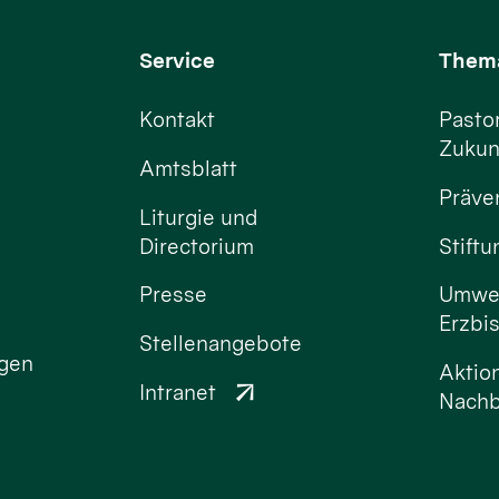
Service
Them
Kontakt
Pastor
Zukun
Amtsblatt
Präve
Liturgie und
Directorium
Stift
Presse
Umwel
Erzbi
Stellenangebote
ngen
Aktio
Intranet
Nachb