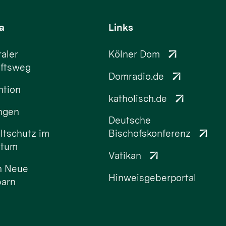
a
Links
aler
Kölner Dom
ftsweg
Domradio.de
ntion
katholisch.de
ungen
Deutsche
tschutz im
Bischofskonferenz
stum
Vatikan
n Neue
Hinweisgeberportal
arn