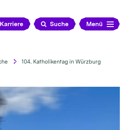
Karriere
Suche
Menü
che
104. Katholikentag in Würzburg