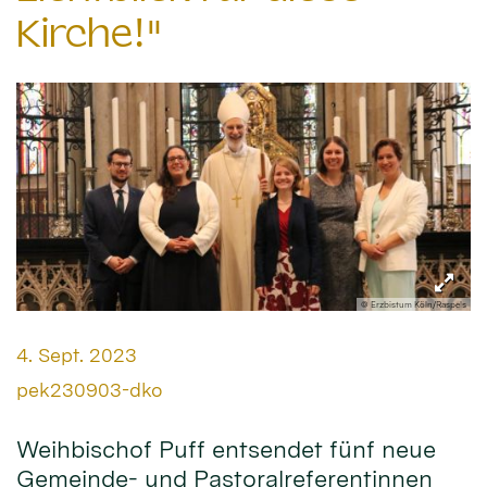
Kirche!"
© Erzbistum Köln/Raspels
Datum:
4. Sept. 2023
Von:
pek230903-dko
Weihbischof Puff entsendet fünf neue
Gemeinde- und Pastoralreferentinnen