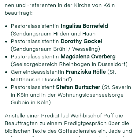
nen und -referen­ten in der Kir­che von Köln
beauftragt:
Pastoralassistentin
Ingalisa Bornefeld
(Sendungsraum Hilden und Haan
Pastoralassistentin
Dorothy Gockel
(Sendungsraum Brühl / Wesseling)
Pastoralassistentin
Magdalena Overberg
(Seelsorgebereich Rheinbogen in Düsseldorf)
Gemeindeassistentin
Franziska Rölle
(St.
Matthäus in Düsseldorf)
Pastoralassistent
Stefan Burtscher
(St. Severin
in Köln und in der Wohnungslosenseelsorge
Gubbio in Köln)
An­stelle einer Pre­digt lud Weih­bischof Puff die
Beauf­trag­ten zu einem Predigt­ge­spräch über die
bib­lischen Tex­te des Gottes­dienstes ein. Je­de und