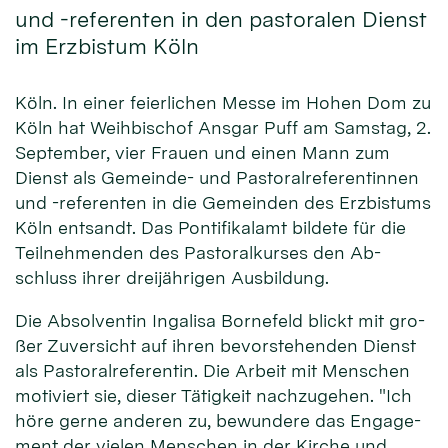
und -referenten in den pastoralen Dienst
im Erzbistum Köln
Köln. In einer feier­lichen Messe im Ho­hen Dom zu
Köln hat Weih­bischof Ans­gar Puff am Sams­tag, 2.
Sep­tember, vier Frau­en und ei­nen Mann zum
Dienst als Ge­mein­de- und Pas­toral­referen­tinnen
und -referenten in die Ge­mein­den des Erz­bistums
Köln ent­sandt. Das Ponti­fikal­amt bil­dete für die
Teil­nehmen­den des Pastoral­kur­ses den Ab­
schluss ihrer drei­jäh­rigen Ausbildung.
Die Ab­sol­ventin Inga­lisa Borne­feld blickt mit gro­
ßer Zu­ver­sicht auf ihren be­vor­stehen­den Dienst
als Pastoral­re­feren­tin. Die Arbeit mit Men­schen
mo­ti­viert sie, die­ser Tätig­keit nach­zu­gehen. "Ich
hö­re gerne an­deren zu, be­wun­dere das En­gage­
ment der vie­len Men­schen in der Kir­che und