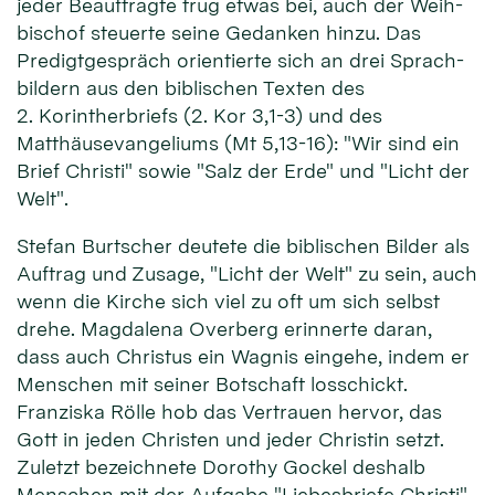
je­der Beauf­trag­te trug et­was bei, auch der Weih­
bischof steuer­te sei­ne Ge­dan­ken hin­zu. Das
Predigt­ge­spräch orien­tier­te sich an drei Sprach­
bil­dern aus den bib­lischen Tex­ten des
2. Korinther­briefs (2. Kor 3,1-3) und des
Matthäus­evan­ge­liums (Mt 5,13-16): "Wir sind ein
Brief Chris­ti" so­wie "Salz der Erde" und "Licht der
Welt".
Stefan Burt­scher deu­tete die bib­lischen Bil­der als
Auf­trag und Zu­sage, "Licht der Welt" zu sein, auch
wenn die Kir­che sich viel zu oft um sich selbst
dre­he. Magda­lena Over­berg er­inner­te daran,
dass auch Christus ein Wag­nis ein­gehe, in­dem er
Men­schen mit sei­ner Bot­schaft los­schickt.
Franziska Rölle hob das Ver­trauen her­vor, das
Gott in je­den Christen und je­der Christin setzt.
Zu­letzt be­zeichne­te Do­rothy Gockel des­halb
Men­schen mit der Auf­gabe "Liebesbriefe Christi"