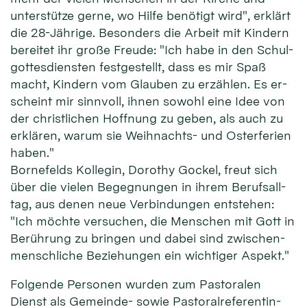
unter­stütze ger­ne, wo Hil­fe be­nötigt wird", erklärt
die 28-Jäh­rige. Beson­ders die Ar­beit mit Kin­dern
be­reitet ihr große Freude: "Ich ha­be in den Schul­
gottes­diensten fest­ge­stellt, dass es mir Spaß
macht, Kin­dern vom Glau­ben zu er­zäh­len. Es er­
scheint mir sinn­voll, ih­nen so­wohl eine Idee von
der christ­lichen Hoff­nung zu ge­ben, als auch zu
er­klä­ren, wa­rum sie Weih­nachts- und Oster­fe­rien
ha­ben."
Borne­felds Kolle­gin, Dorothy Gockel, freut sich
über die vie­len Be­geg­nungen in ihrem Berufs­all­
tag, aus de­nen neue Ver­bin­dungen ent­stehen:
"Ich möchte ver­suchen, die Men­schen mit Gott in
Be­rüh­rung zu brin­gen und da­bei sind zwischen­
mensch­liche Be­ziehun­gen ein wich­tiger Aspekt."
Folgende Per­so­nen wur­den zum Pas­tora­len
Dienst als Ge­mein­de- sowie Pas­toral­referen­tin­