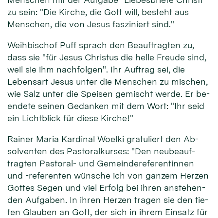
zu sein: "Die Kir­che, die Gott will, be­steht aus
Men­schen, die von Je­sus fas­ziniert sind."
Weih­bischof Puff sprach den Be­auf­trag­ten zu,
dass sie "für Je­sus Chris­tus die hel­le Freu­de sind,
weil sie ihm nach­folgen". Ihr Auf­trag sei, die
Lebens­art Jesus unter die Men­schen zu mischen,
wie Salz unter die Spei­sen ge­mischt werde. Er be­
endete seinen Ge­dan­ken mit dem Wort: "Ihr seid
ein Licht­blick für die­se Kirche!"
Rainer Maria Kardi­nal Woel­ki gra­tuliert den Ab­
solven­ten des Pastoral­kurses: "Den neu­beauf­
tragten Pas­toral- und Gemeinde­referen­tin­nen
und -referen­ten wün­sche ich von gan­zem Her­zen
Got­tes Se­gen und viel Er­folg bei ih­ren an­stehen­
den Auf­ga­ben. In ihren Her­zen tra­gen sie den tie­
fen Glau­ben an Gott, der sich in ih­rem Ein­satz für