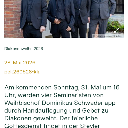
© Priesterseminar St. Albert
Diakonenweihe 2026
Datum:
28. Mai 2026
Von:
pek260528-kla
Am kommenden Sonntag, 31. Mai um 16
Uhr, werden vier Seminaristen von
Weihbischof Dominikus Schwaderlapp
durch Handauflegung und Gebet zu
Diakonen geweiht. Der feierliche
Gottesdienst findet in der Steyler