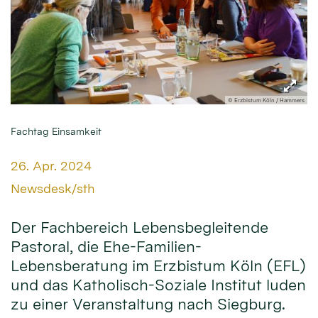
© Erzbistum Köln / Hammers
Fachtag Einsamkeit
Datum:
26. Apr. 2024
Von:
Newsdesk/sth
Der Fachbereich Lebensbegleitende
Pastoral, die Ehe-Familien-
Lebensberatung im Erzbistum Köln (EFL)
und das Katholisch-Soziale Institut luden
zu einer Veranstaltung nach Siegburg.