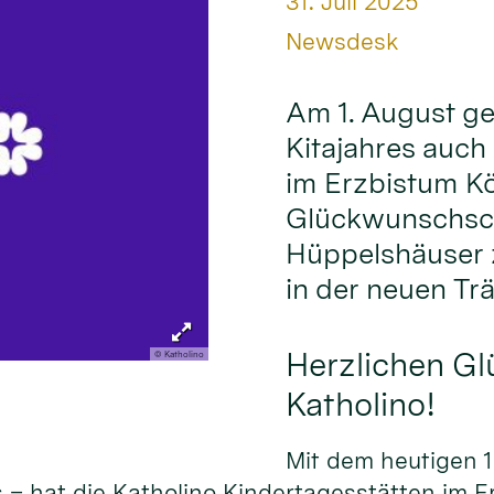
Datum:
31. Juli 2025
Von:
Newsdesk
Am 1. August g
Kitajahres auch
im Erzbistum Kö
Glückwunschschr
Hüppelshäuser 
in der neuen Tr
Herzlichen G
© Katholino
Katholino!
Mit dem heutigen 1
 – hat die Katholino Kindertagesstätten im E