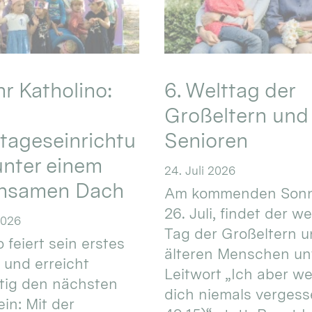
hr Katholino:
6. Welttag der
Großeltern und
tageseinrichtu
Senioren
nter einem
24. Juli 2026
nsamen Dach
Am kommenden Sonn
26. Juli, findet der w
2026
Tag der Großeltern 
 feiert sein erstes
älteren Menschen un
 und erreicht
Leitwort „Ich aber w
itig den nächsten
dich niemals vergess
in: Mit der