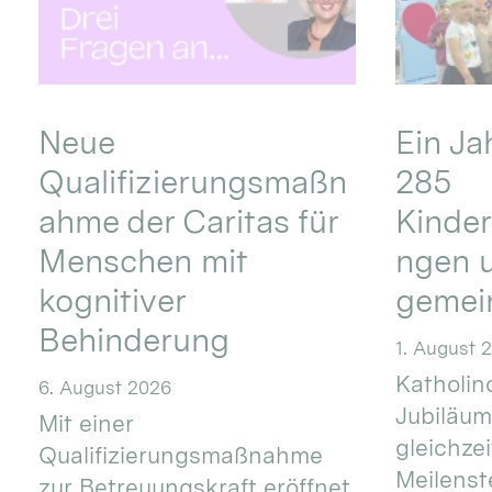
Neue
Ein Ja
Qualifizierungsmaßn
285
ahme der Caritas für
Kinder
Menschen mit
ngen u
kognitiver
gemei
Behinderung
1. August 
Katholino
6. August 2026
Jubiläum
Mit einer
gleichze
Qualifizierungsmaßnahme
Meilenste
zur Betreuungskraft eröffnet