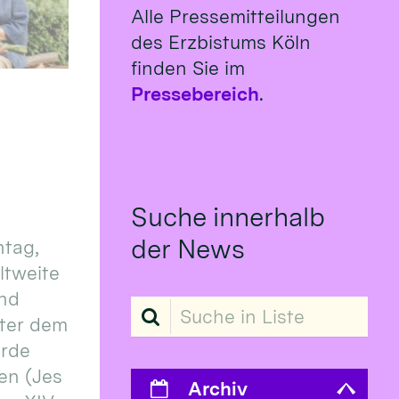
Alle Pressemitteilungen
des Erzbistums Köln
finden Sie im
Pressebereich
.
Suche innerhalb
der News
tag,
eltweite
und
Suche in Liste
ter dem
erde
en (Jes
Archiv