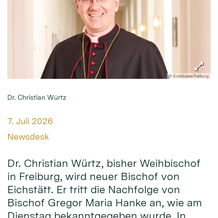
© Erzdiözese Freiburg
Dr. Christian Würtz
Datum:
7. Juli 2026
Von:
Newsdesk
Dr. Christian Würtz, bisher Weihbischof
in Freiburg, wird neuer Bischof von
Eichstätt. Er tritt die Nachfolge von
Bischof Gregor Maria Hanke an, wie am
Dienstag bekanntgegeben wurde. In