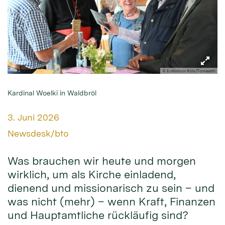
© Erzbistum Köln/Tomasetti
Kardinal Woelki in Waldbröl
Datum:
3. Juni 2026
Von:
Newsdesk/bto
Was brauchen wir heute und morgen
wirklich, um als Kirche einladend,
dienend und missionarisch zu sein – und
was nicht (mehr) – wenn Kraft, Finanzen
und Hauptamtliche rückläufig sind?