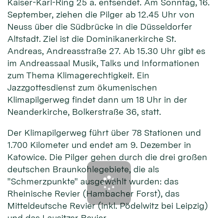
Kaiser-Karl-Ring 25 a. entsendet. Am Sonntag, 16.
September, ziehen die Pilger ab 12.45 Uhr von
Neuss über die Südbrücke in die Düsseldorfer
Altstadt. Ziel ist die Dominikanerkirche St.
Andreas, Andreasstraße 27. Ab 15.30 Uhr gibt es
im Andreassaal Musik, Talks und Informationen
zum Thema Klimagerechtigkeit. Ein
Jazzgottesdienst zum ökumenischen
Klimapilgerweg findet dann um 18 Uhr in der
Neanderkirche, Bolkerstraße 36, statt.
Der Klimapilgerweg führt über 78 Stationen und
1.700 Kilometer und endet am 9. Dezember in
Katowice. Die Pilger gehen durch die drei großen
deutschen Braunkohlegebiete, die als
"Schmerzpunkte" ausgewählt wurden: das
Rheinische Revier (Hambacher Forst), das
Mitteldeutsche Revier (inkl. Pödelwitz bei Leipzig)
und das Lausitzer Revier.