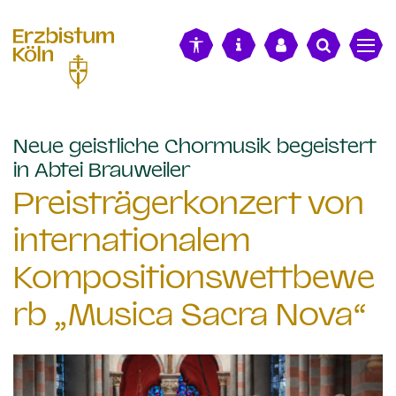
alt springen
Neue geistliche Chormusik begeistert
:
in Abtei Brauweiler
Preisträgerkonzert von
internationalem
Kompositionswettbewe
rb „Musica Sacra Nova“