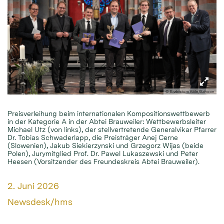
© Erzbistum Köln/Schoon
Preisverleihung beim internationalen Kompositionswettbewerb
in der Kategorie A in der Abtei Brauweiler: Wettbewerbsleiter
Michael Utz (von links), der stellvertretende Generalvikar Pfarrer
Dr. Tobias Schwaderlapp, die Preisträger Anej Cerne
(Slowenien), Jakub Siekierzynski und Grzegorz Wijas (beide
Polen), Jurymitglied Prof. Dr. Pawel Lukaszewski und Peter
Heesen (Vorsitzender des Freundeskreis Abtei Brauweiler).
Datum:
2. Juni 2026
Von:
Newsdesk/hms