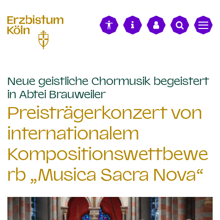
alt springen
Neue geistliche Chormusik begeistert
:
in Abtei Brauweiler
Preisträgerkonzert von
internationalem
Kompositionswettbewe
rb „Musica Sacra Nova“