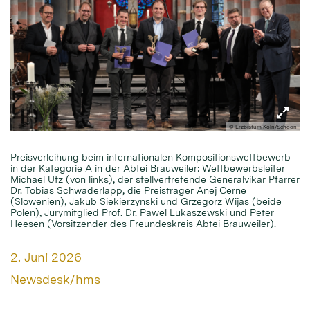
© Erzbistum Köln/Schoon
Preisverleihung beim internationalen Kompositionswettbewerb
in der Kategorie A in der Abtei Brauweiler: Wettbewerbsleiter
Michael Utz (von links), der stellvertretende Generalvikar Pfarrer
Dr. Tobias Schwaderlapp, die Preisträger Anej Cerne
(Slowenien), Jakub Siekierzynski und Grzegorz Wijas (beide
Polen), Jurymitglied Prof. Dr. Pawel Lukaszewski und Peter
Heesen (Vorsitzender des Freundeskreis Abtei Brauweiler).
Datum:
2. Juni 2026
Von:
Newsdesk/hms