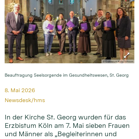
© Erzbistum Köln/Schoon
Beauftragung Seelsorgende im Gesundheitswesen, St. Georg
Datum:
8. Mai 2026
Von:
Newsdesk/hms
In der Kirche St. Georg wurden für das
Erzbistum Köln am 7. Mai sieben Frauen
und Männer als „Begleiterinnen und