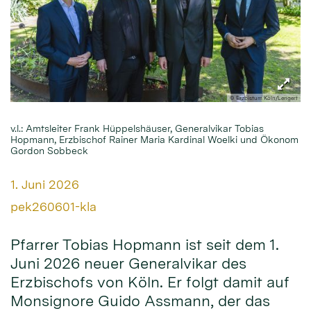
© Erzbistum Köln/Lengert
v.l.: Amtsleiter Frank Hüppelshäuser, Generalvikar Tobias
Hopmann, Erzbischof Rainer Maria Kardinal Woelki und Ökonom
Gordon Sobbeck
Datum:
1. Juni 2026
Von:
pek260601-kla
Pfarrer Tobias Hopmann ist seit dem 1.
Juni 2026 neuer Generalvikar des
Erzbischofs von Köln. Er folgt damit auf
Monsignore Guido Assmann, der das