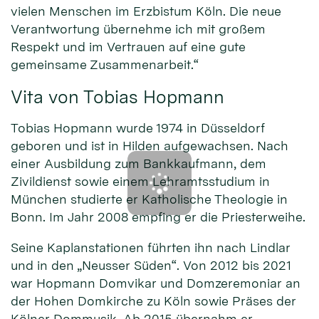
vielen Menschen im Erzbistum Köln. Die neue
Verantwortung übernehme ich mit großem
Respekt und im Vertrauen auf eine gute
gemeinsame Zusammenarbeit.“
Vita von Tobias Hopmann
Tobias Hopmann wurde 1974 in Düsseldorf
geboren und ist in Hilden aufgewachsen. Nach
einer Ausbildung zum Bankkaufmann, dem
Zivildienst sowie einem Lehramtsstudium in
München studierte er Katholische Theologie in
Bonn. Im Jahr 2008 empfing er die Priesterweihe.
Seine Kaplanstationen führten ihn nach Lindlar
und in den „Neusser Süden“. Von 2012 bis 2021
war Hopmann Domvikar und Domzeremoniar an
der Hohen Domkirche zu Köln sowie Präses der
Kölner Dommusik. Ab 2015 übernahm er