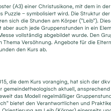
ster (A3) einer Christusikone, mit dem in d
ls Puzzle – symbolisiert wird. Die Struktur 
en sich die Stunden am Körper ("Leib"). Dies
rt aber auch jede Gruppenstunden in ein Elem
 Messe vollständig abgebildet wurde. Den Gru
um Thema Versöhnung. Angebote für die Elter
runden den Kurs ab.
15, die dem Kurs voranging, hat sich der dkv 
 gemeindetheologisch aktuell, ansprechend g
wieweit das Modell regelmäßiger Gruppenstun
 Euch" bietet den Verantwortlichen und Prakti
 Orientierung am Leib (Körper) einerseits u