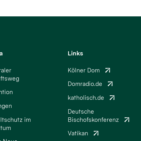
a
Links
aler
Kölner Dom
ftsweg
Domradio.de
ntion
katholisch.de
ungen
Deutsche
tschutz im
Bischofskonferenz
stum
Vatikan