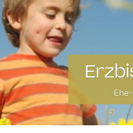
Erzbi
Ehe-