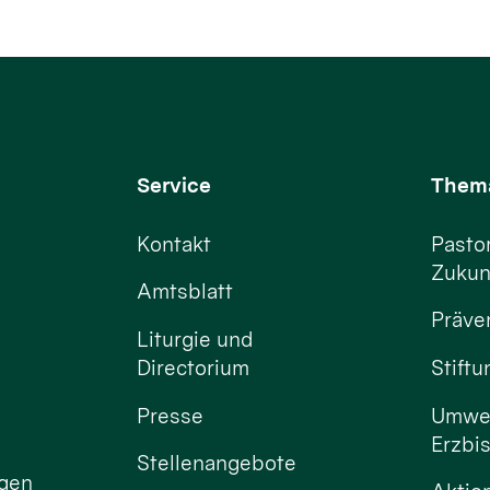
Service
Them
Kontakt
Pastor
Zukun
Amtsblatt
Präve
Liturgie und
Directorium
Stift
Presse
Umwel
Erzbi
Stellenangebote
ngen