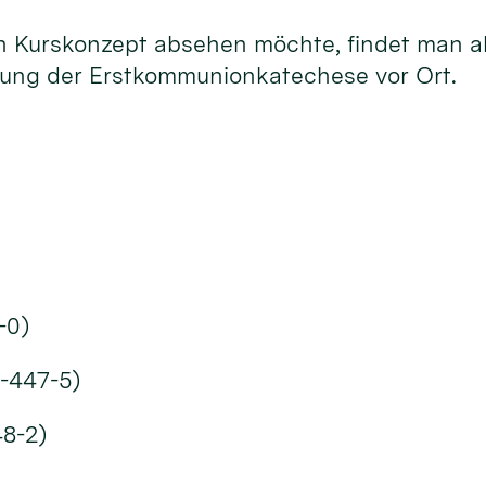
rskonzept absehen möchte, findet man allei
tung der Erstkommunionkatechese vor Ort.
-0)
7-447-5)
48-2)