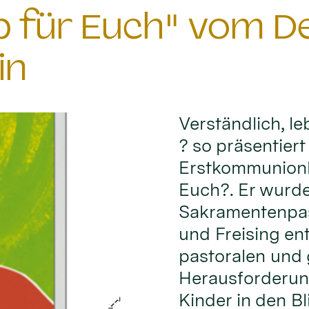
ib für Euch" vom 
in
Verständlich, l
? so präsentiert 
Erstkommunionku
Euch?. Er wurd
Sakramentenpas
und Freising en
pastoralen und
Herausforderun
Kinder in den Bl