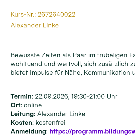
Art bzw. Nummer:
Kurs-Nr.: 2672640022
Von:
Alexander Linke
Ort:
Bewusste Zeiten als Paar im trubeligen F
wohltuend und wertvoll, sich zusätzlich 
bietet Impulse für Nähe, Kommunikation u
Termin
: 22.09.2026, 19:30-21:00 Uhr
Ort
: online
Leitung
: Alexander Linke
Kosten
: kostenfrei
Anmeldung
:
https://programm.bildungs