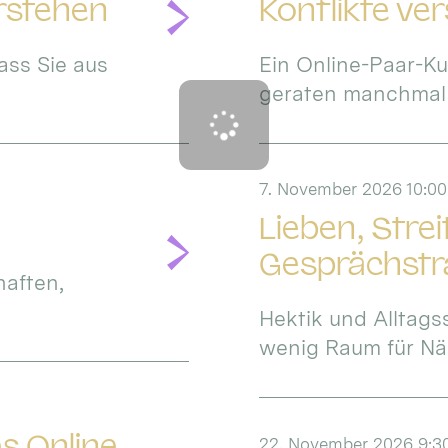
erstehen
Konflikte ve
ass Sie aus
Ein Online-Paar-Ku
geraten manchmal in
7. November 2026 10:00
Lieben, Stre
Gesprächstra
haften,
Hektik und Alltags
wenig Raum für Näh
s Online
22. November 2026 9:30