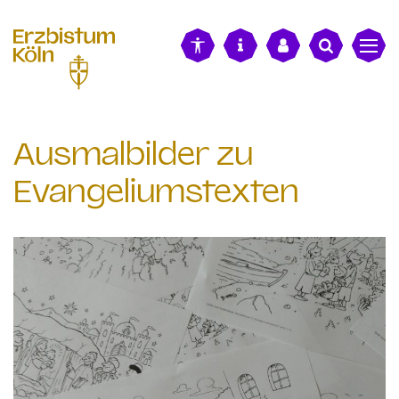
alt springen
Ausmalbilder zu
Evangeliumstexten