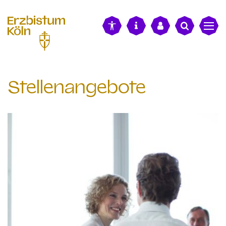
alt springen
Stellenangebote