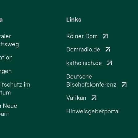
a
Links
aler
Kölner Dom
ftsweg
Domradio.de
ntion
katholisch.de
ungen
Deutsche
tschutz im
Bischofskonferenz
stum
Vatikan
n Neue
Hinweisgeberportal
arn