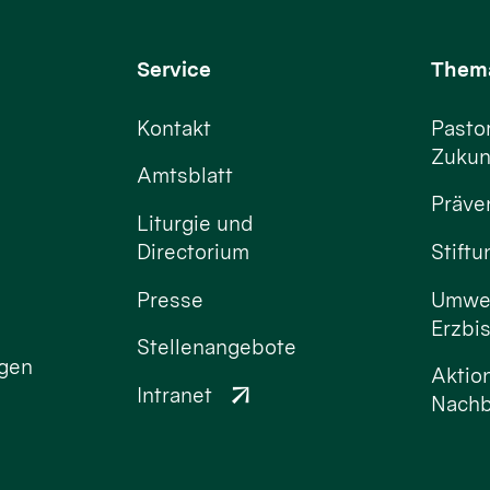
Service
Them
Kontakt
Pastor
Zukun
Amtsblatt
Präve
Liturgie und
Directorium
Stift
Presse
Umwel
Erzbi
Stellenangebote
ngen
Aktio
Intranet
Nachb