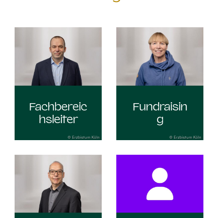
Fachbereic
Fundraisin
hsleiter
g
© Erzbistum Köln
© Erzbistum Köln