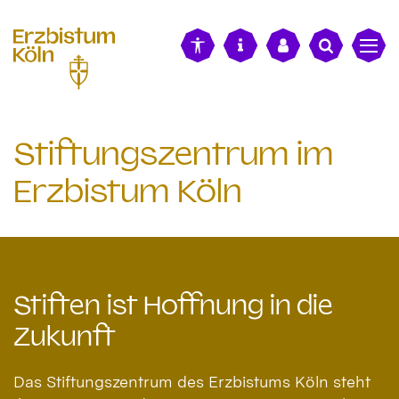
alt springen
Stiftungszentrum im
Erzbistum Köln
Stiften ist Hoffnung in die
Zukunft
Das Stiftungszentrum des Erzbistums Köln steht