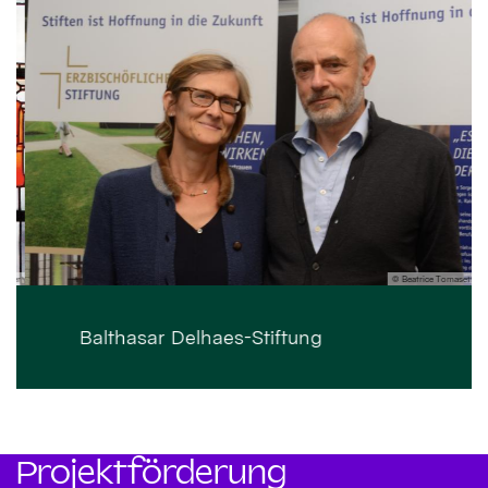
ker
© Beatrice Tomasetti
Balthasar Delhaes-Stiftung
Projektförderung