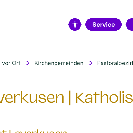
Service
 vor Ort
Kirchengemeinden
Pastoralbezir
erkusen | Katholi