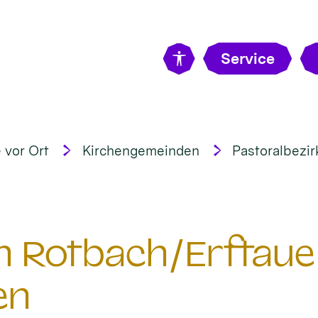
Service
 vor Ort
Kirchengemeinden
Pastoralbezir
 Rotbach/Erftaue 
en