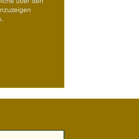
elche über den
anzuzeigen
.