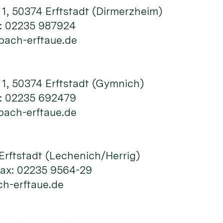
1, 50374 Erftstadt (Dirmerzheim)
x: 02235 987924
tbach-erftaue.de
1, 50374 Erftstadt (Gymnich)
x: 02235 692479
bach-erftaue.de
 Erftstadt (Lechenich/Herrig)
Fax: 02235 9564-29
ch-erftaue.de