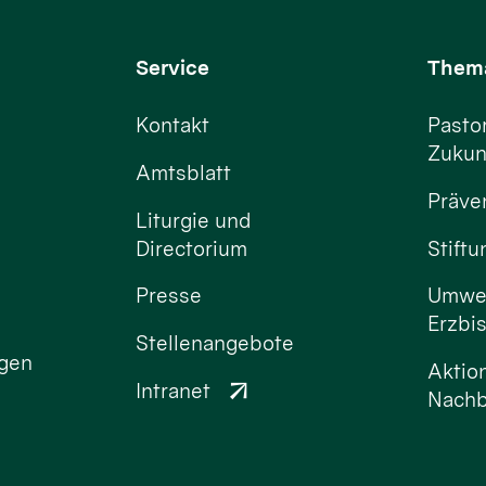
Service
Them
Kontakt
Pastor
Zukun
Amtsblatt
Präve
Liturgie und
Directorium
Stift
Presse
Umwel
Erzbi
Stellenangebote
ngen
Aktio
Intranet
Nachb