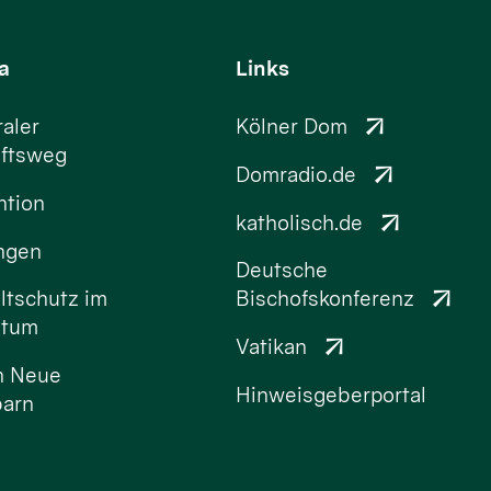
a
Links
aler
Kölner Dom
ftsweg
Domradio.de
ntion
katholisch.de
ungen
Deutsche
tschutz im
Bischofskonferenz
stum
Vatikan
n Neue
Hinweisgeberportal
arn