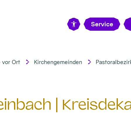
Service
 vor Ort
Kirchengemeinden
Pastoralbezir
nbach | Kreisdeka