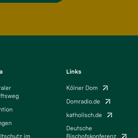
a
Links
aler
Kölner Dom
ftsweg
Domradio.de
ntion
katholisch.de
ungen
Deutsche
tschutz im
Bischofskonferenz