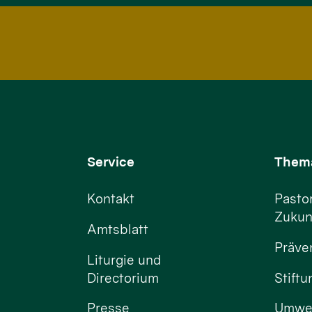
Service
Them
Kontakt
Pastor
Zukun
Amtsblatt
Präve
Liturgie und
Directorium
Stift
Presse
Umwel