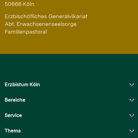
50668
Köln
Erzbischöfliches Generalvikariat
Abt. Erwachsenenseelsorge
Familienpastoral
Erzbistum Köln
Bereiche
Service
Thema