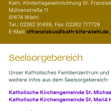
Kath. Kindertageseinrichtung St. Franzis
Mühlenstraße 11
51674 Wiehl
Tel.: 02262 91499, Fax: 02262 717729
E-Mail:
stfranziskus@kath-kita-wiehl.de
Seelsorgebereich
Unser Katholisches Familienzentrum und d
weitere Infos aus dem Seelsorgebereich:
Katholische Kirchengemeinde St. Michae
Katholische Kirchengemeinde St. Mariä 