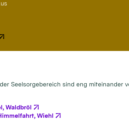
kus
er Seelsorgebereich sind eng miteinander ve
l, Waldbröl
Himmelfahrt, Wiehl