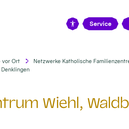
Service
 vor Ort
Netzwerke Katholische Familienzentr
d Denklingen
ntrum Wiehl, Waldb