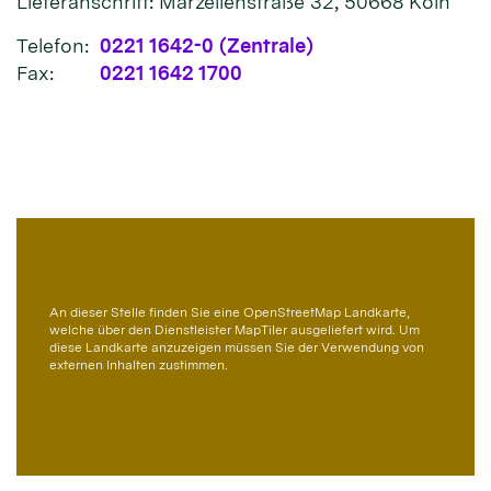
Lieferanschrift: Marzellenstraße 32, 50668 Köln
Telefon:
0221 1642-0 (Zentrale)
Fax:
0221 1642 1700
An dieser Stelle finden Sie eine OpenStreetMap Landkarte,
welche über den Dienstleister MapTiler ausgeliefert wird. Um
diese Landkarte anzuzeigen müssen Sie der Verwendung von
externen Inhalten zustimmen.