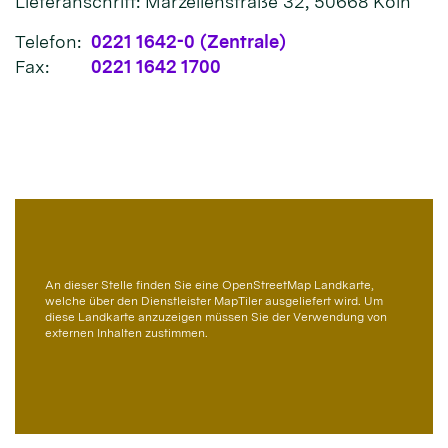
Lieferanschrift: Marzellenstraße 32, 50668 Köln
Telefon:
0221 1642-0 (Zentrale)
Fax:
0221 1642 1700
An dieser Stelle finden Sie eine OpenStreetMap Landkarte,
welche über den Dienstleister MapTiler ausgeliefert wird. Um
diese Landkarte anzuzeigen müssen Sie der Verwendung von
externen Inhalten zustimmen.