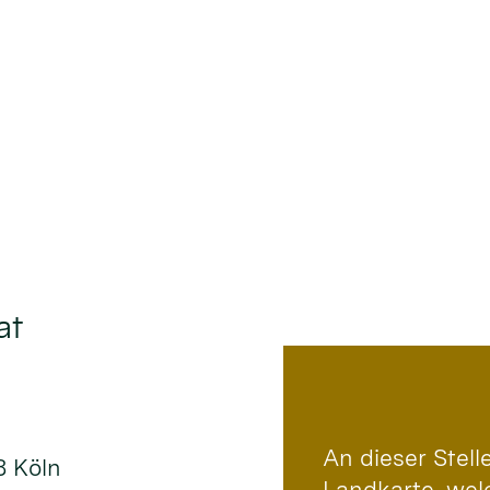
at
An dieser Stel
8 Köln
Landkarte, wel