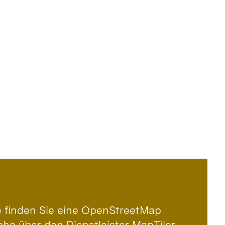
le finden Sie eine OpenStreetMap
che über den Dienstleister MapTiler