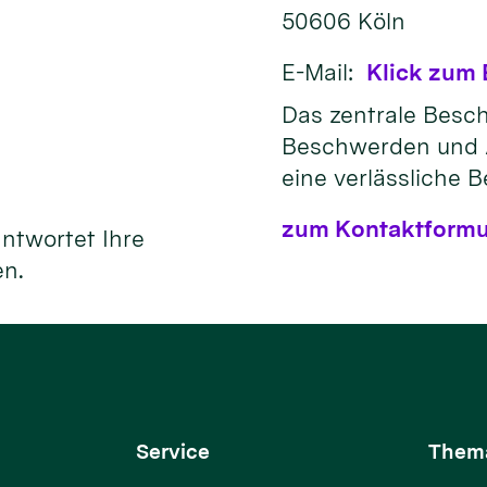
50606
Köln
E-Mail:
Klick zum 
Das zentrale Bes
Beschwerden und 
eine verlässliche 
zum Kontaktformu
antwortet Ihre
en.
Service
Them