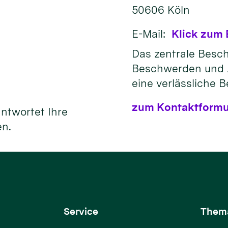
50606
Köln
E-Mail:
Klick zum 
Das zentrale Bes
Beschwerden und 
eine verlässliche 
zum Kontaktformu
antwortet Ihre
en.
Service
Them