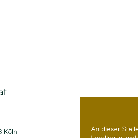
at
An dieser Stel
8 Köln
Landkarte, wel