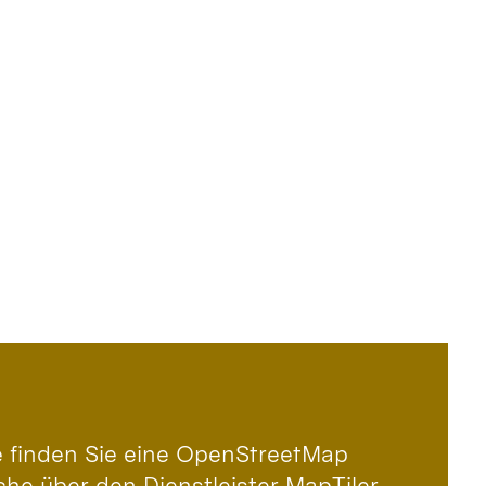
le finden Sie eine OpenStreetMap
che über den Dienstleister MapTiler