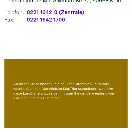
Lieferanschrift: Marzellenstraße 32, 50668 Köln
Telefon:
0221 1642-0 (Zentrale)
Fax:
0221 1642 1700
An dieser Stelle finden Sie eine OpenStreetMap Landkarte,
welche über den Dienstleister MapTiler ausgeliefert wird. Um
diese Landkarte anzuzeigen müssen Sie der Verwendung von
externen Inhalten zustimmen.