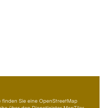
le finden Sie eine OpenStreetMap
che über den Dienstleister MapTiler