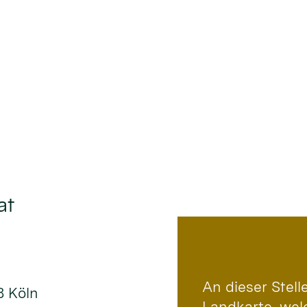
at
An dieser Stel
8 Köln
Landkarte, wel