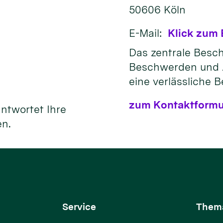
50606
Köln
E-Mail:
Klick zum 
Das zentrale Bes
Beschwerden und 
eine verlässliche 
zum Kontaktformu
antwortet Ihre
en.
Service
Them