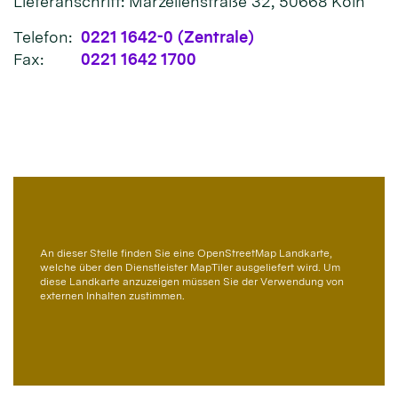
Lieferanschrift: Marzellenstraße 32, 50668 Köln
Telefon:
0221 1642-0 (Zentrale)
Fax:
0221 1642 1700
An dieser Stelle finden Sie eine OpenStreetMap Landkarte,
welche über den Dienstleister MapTiler ausgeliefert wird. Um
diese Landkarte anzuzeigen müssen Sie der Verwendung von
externen Inhalten zustimmen.