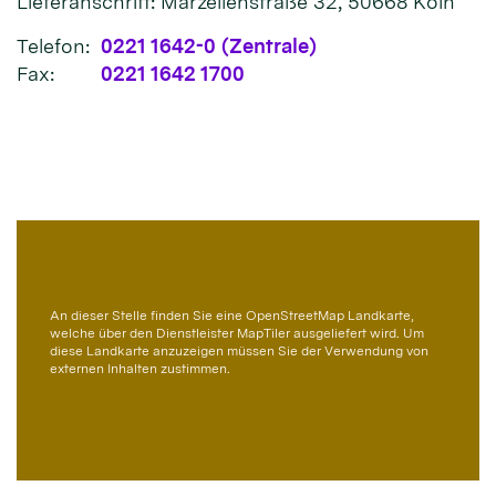
Lieferanschrift: Marzellenstraße 32, 50668 Köln
Telefon:
0221 1642-0 (Zentrale)
Fax:
0221 1642 1700
An dieser Stelle finden Sie eine OpenStreetMap Landkarte,
welche über den Dienstleister MapTiler ausgeliefert wird. Um
diese Landkarte anzuzeigen müssen Sie der Verwendung von
externen Inhalten zustimmen.