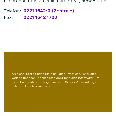
Lieferanschrift: Marzellenstraße 32, 50668 Köln
Telefon:
0221 1642-0 (Zentrale)
Fax:
0221 1642 1700
An dieser Stelle finden Sie eine OpenStreetMap Landkarte,
welche über den Dienstleister MapTiler ausgeliefert wird. Um
diese Landkarte anzuzeigen müssen Sie der Verwendung von
externen Inhalten zustimmen.