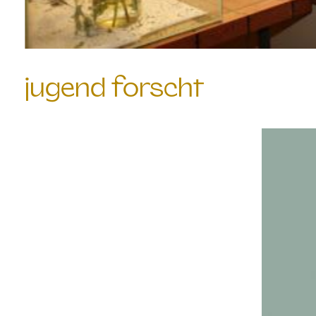
Gruschka
jugend forscht