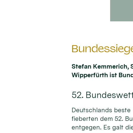
Bundessiege
Stefan Kemmerich, S
Wipperfürth ist Bun
52. Bundeswet
Deutschlands beste
fieberten dem 52. B
entgegen. Es galt d