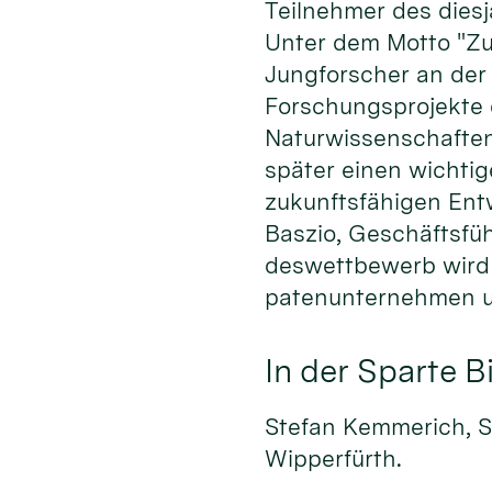
Teilnehmer des dies
Unter dem Motto "Zuk
Jungforscher an der 
Forschungsprojekte d
Naturwissenschaften 
später einen wichti
zukunftsfähigen Ent­
Baszio, G­e­schäftsf
deswettbewerb wird
patenunternehmen un
In der Sparte B
Stefan Kemmerich, S
Wipperfürth.