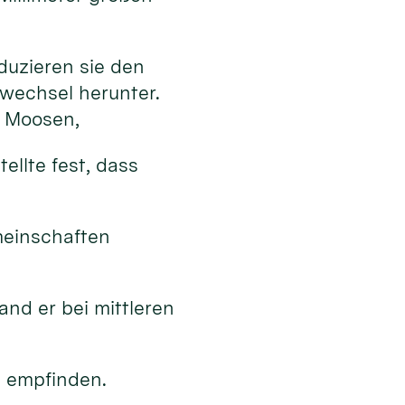
duzieren sie den
fwechsel herunter.
n Moosen,
llte fest, dass
meinschaften
and er bei mittleren
l empfinden.