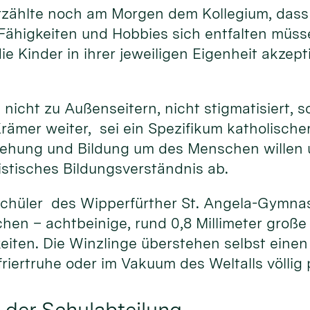
erzählte noch am Morgen dem Kollegium, dass 
ähigkeiten und Hobbies sich entfalten müsse.
ie Kinder in ihrer jeweiligen Eigenheit akzep
 nicht zu Außenseitern, nicht stigmatisiert,
 Krämer weiter, sei ein Spezifikum katholisch
ziehung und Bildung um des Menschen willen 
istisches Bildungsverständnis ab.
chüler des Wipperfürther St. Angela-Gymnas
chen – achtbeinige, rund 0,8 Millimeter groß
keiten. Die Winzlinge überstehen selbst ein
friertruhe oder im Vakuum des Weltalls völlig
s der Schulabteilung