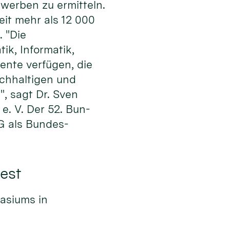
werben zu ermitteln.
eit mehr als 12 000
. "Die
ik, Informatik,
ente verfügen, die
achhaltigen und
", sagt Dr. Sven
e. V. Der 52. Bun­
© Erzbistum Köln
G als Bundes­
fest
asiums in