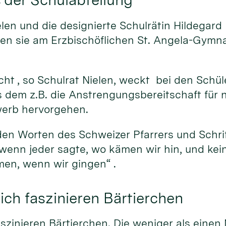
len und die designierte Schulrätin Hildegard 
en sie am Erzbischöflichen St. Angela-Gymn
icht , so Schulrat Nielen, weckt bei den Schü
us dem z.B. die Anstrengungsbereitschaft für
werb hervorgehen.
den Worten des Schweizer Pfarrers und Schrift
wenn jeder sagte, wo kämen wir hin, und kei
men, wenn wir gingen“ .
ch faszinieren Bärtierchen
zinieren Bärtierchen. Die weniger als einen 