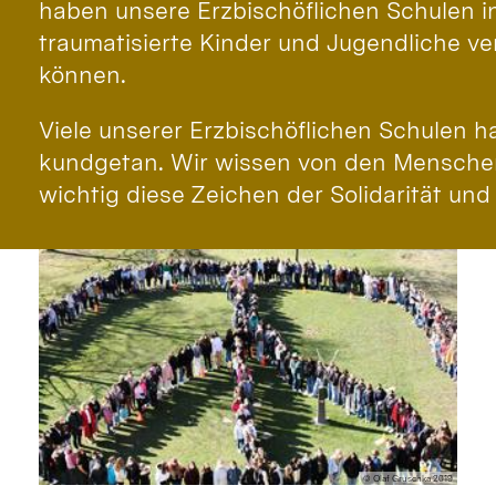
haben unsere Erzbischöflichen Schulen in
traumatisierte Kinder und Jugendliche 
können.
Viele unserer Erzbischöflichen Schulen h
kundgetan. Wir wissen von den Menschen
wichtig diese Zeichen der Solidarität und 
© Olaf Gruschka 2019