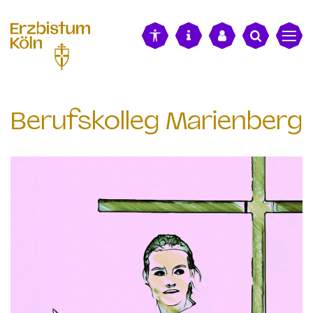
alt springen
Berufskolleg Marienberg