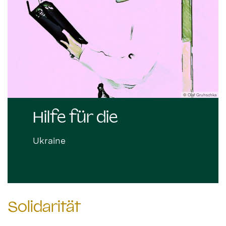
hka
© Olaf Gruhschka
Hilfe für die
Ukraine
Solidarität