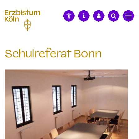
alt springen
Schulreferat Bonn