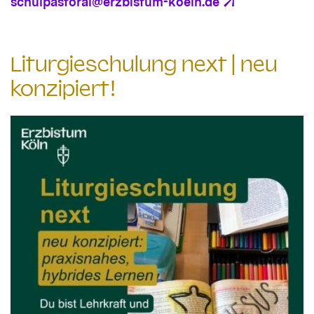
schulpastoral@erzbistum-koeln.de
Liturgieschulung next | neu
konzipiert!