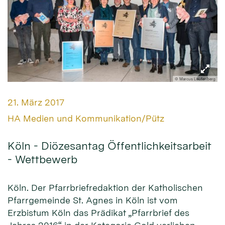
© Marcus Laufenberg
Datum:
21. März 2017
Von:
HA Medien und Kommunikation/Pütz
Köln - Diözesantag Öffentlichkeitsarbeit
- Wettbewerb
Köln. Der Pfarrbriefredaktion der Katholischen
Pfarrgemeinde St. Agnes in Köln ist vom
Erzbistum Köln das Prädikat „Pfarrbrief des