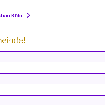
stum Köln
meinde!