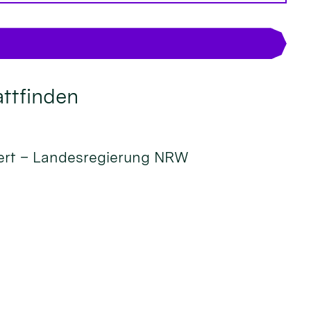
attfinden
htert – Landesregierung NRW