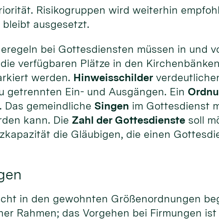
iorität. Risikogruppen wird weiterhin empfoh
 bleibt ausgesetzt.
neregeln bei Gottesdiensten müssen in und 
die verfügbaren Plätze in den Kirchenbänk
arkiert werden.
Hinweisschilder
verdeutliche
zu getrennten Ein- und Ausgängen. Ein
Ordnu
n. Das gemeindliche
Singen
im Gottesdienst mu
erden kann. Die
Zahl der Gottesdienste
soll m
zkapazität die Gläubigen, die einen Gottesd
gen
nicht in den gewohnten Größenordnungen be
iner Rahmen; das Vorgehen bei Firmungen ist