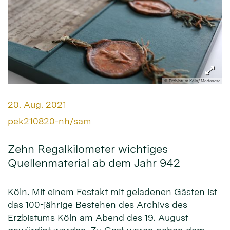
© Erzbistum Köln/ Modanese
Datum:
20. Aug. 2021
Von:
pek210820-nh/sam
Zehn Regalkilometer wichtiges
Quellenmaterial ab dem Jahr 942
Köln. Mit einem Festakt mit geladenen Gästen ist
das 100-jährige Bestehen des Archivs des
Erzbistums Köln am Abend des 19. August