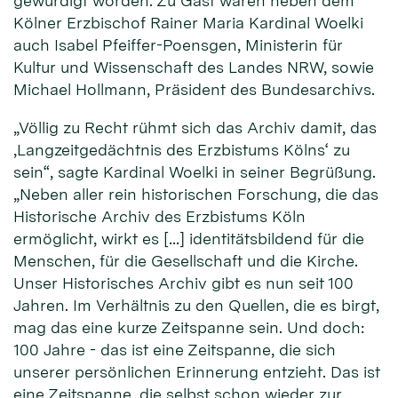
gewürdigt worden. Zu Gast waren neben dem
Kölner Erzbischof Rainer Maria Kardinal Woelki
auch Isabel Pfeiffer-Poensgen, Ministerin für
Kultur und Wissenschaft des Landes NRW, sowie
Michael Hollmann, Präsident des Bundesarchivs.
„Völlig zu Recht rühmt sich das Archiv damit, das
‚Langzeitgedächtnis des Erzbistums Kölns‘ zu
sein“, sagte Kardinal Woelki in seiner Begrüßung.
„Neben aller rein historischen Forschung, die das
Historische Archiv des Erzbistums Köln
ermöglicht, wirkt es […] identitätsbildend für die
Menschen, für die Gesellschaft und die Kirche.
Unser Historisches Archiv gibt es nun seit 100
Jahren. Im Verhältnis zu den Quellen, die es birgt,
mag das eine kurze Zeitspanne sein. Und doch:
100 Jahre - das ist eine Zeitspanne, die sich
unserer persönlichen Erinnerung entzieht. Das ist
eine Zeitspanne, die selbst schon wieder zur