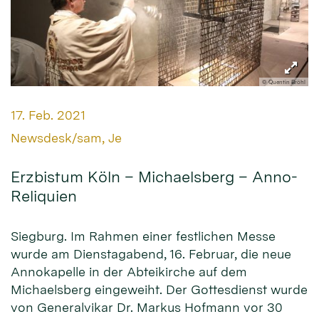
© Quentin Bröhl
Datum:
17. Feb. 2021
Von:
Newsdesk/sam, Je
Erzbistum Köln – Michaelsberg – Anno-
Reliquien
Siegburg. Im Rahmen einer festlichen Messe
wurde am Dienstagabend, 16. Februar, die neue
Annokapelle in der Abteikirche auf dem
Michaelsberg eingeweiht. Der Gottesdienst wurde
von Generalvikar Dr. Markus Hofmann vor 30