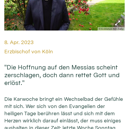
© Erzbistum Köln/Lehr
Datum:
8. Apr. 2023
Von:
Erzbischof von Köln
"Die Hoffnung auf den Messias scheint
zerschlagen, doch dann rettet Gott und
erlöst."
Die Karwoche bringt ein Wechselbad der Gefühle
mit sich. Wer sich von den Evangelien der
heiligen Tage berühren lässt und sich mit dem
Herzen wirklich darauf einlässt, der muss einiges
aushalten in dieser Zeit: letzte Woche Sonntag