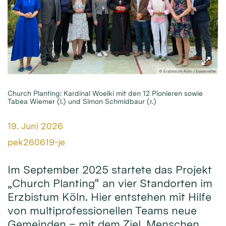
© Erzbistum Köln / Essenreiter
Church Planting: Kardinal Woelki mit den 12 Pionieren sowie
Tabea Wiemer (l.) und Simon Schmidbaur (r.)
Datum:
19. Juni 2026
Von:
pek260619-je
Im September 2025 startete das Projekt
„Church Planting“ an vier Standorten im
Erzbistum Köln. Hier entstehen mit Hilfe
von multiprofessionellen Teams neue
Gemeinden – mit dem Ziel, Menschen