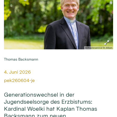
© Priesterseminar St. Albert
Thomas Backsmann
Datum:
4. Juni 2026
Von:
pek260604-je
Generationswechsel in der
Jugendseelsorge des Erzbistums:
Kardinal Woelki hat Kaplan Thomas
Backsmann zum neuen