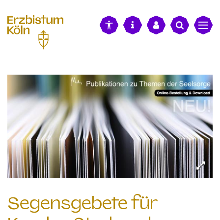
alt springen
Segensgebete für