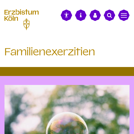
alt springen
Familienexerzitien