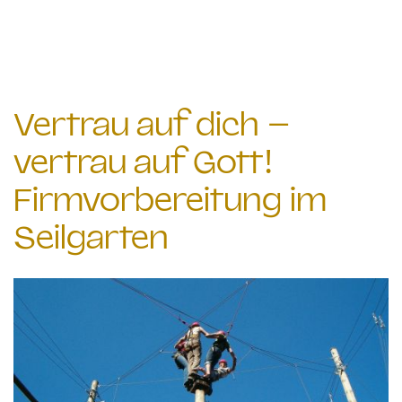
Vertrau auf dich –
vertrau auf Gott!
Firmvorbereitung im
Seilgarten