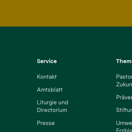
Service
Them
Kontakt
Pastor
Zukun
Amtsblatt
Präve
Liturgie und
Directorium
Stift
Presse
Umwel
Erzbi