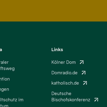
a
Links
aler
Kölner Dom
ftsweg
Domradio.de
ntion
katholisch.de
ungen
Deutsche
tschutz im
Bischofskonferenz
stum