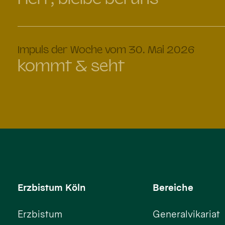
:
Impuls der Woche vom 30. Mai 2026
kommt & seht
Erzbistum Köln
Bereiche
Erzbistum
Generalvikariat