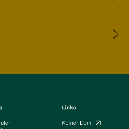
a
Links
aler
Kölner Dom