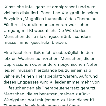
Künstliche Intelligenz ist omnipräsent und wird
vielfach diskutiert. Papst Leo XIV. greift in seiner
Enzyklika „Magnifica humanitas“ das Thema auf.
Für ihn ist vor allem unser verantwortlicher
Umgang mit KI wesentlich. Die Würde des
Menschen dürfe nie eingeschränkt, sondern
müsse immer geschützt bleiben.
Eine Nachricht ließ mich diesbezüglich in den
letzten Wochen aufhorchen. Menschen, die an
Depressionen oder anderen psychischen Nöten
leiden, müssen hierzulande bis zu eineinhalb
Jahre auf einen Therapieplatz warten. Aufgrund
dieses Engpasses wird KI leider immer mehr von
© Erzbistum Köln
Hilfesuchenden als Therapeutenersatz genutzt.
Menschen, die es benutzen, melden zurück:
Wenigstens hört mir jemand zu. Und dieser KI-
Therapeut ist einfach immer und überall