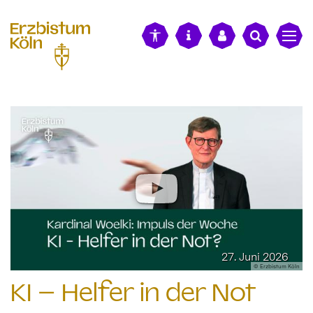
alt springen
27. Juni 2026
© Erzbistum Köln
KI – Helfer in der Not